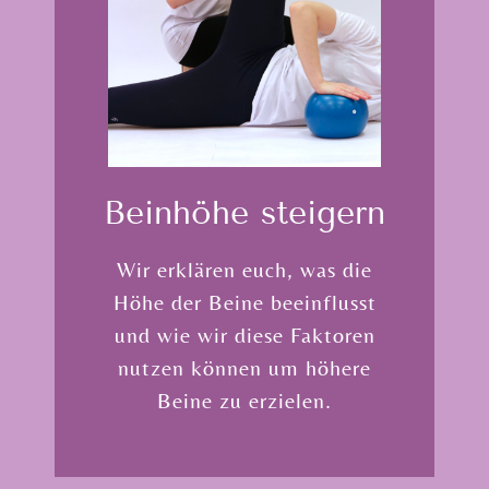
Bein­höhe steigern
Wir erklären euch, was die
Höhe der Beine beeinflusst
und wie wir diese Faktoren
nutzen können um höhere
Beine zu erzielen.