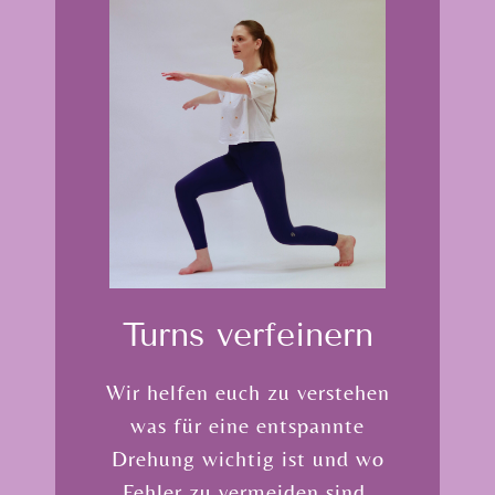
Turns verfei­nern
Wir helfen euch zu verstehen
was für eine entspannte
Drehung wichtig ist und wo
Fehler zu vermeiden sind.